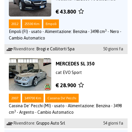
€ 43.800
2012
25500 Km
Empoli
3
Empoli (FI) - usato - Alimentazione: Benzina - 3498 cm
- Nero -
Cambio Automatico
Rivenditore:
Brogi e Collitorti Spa
50 giorni fa
MERCEDES SL 350
cat EVO Sport
€ 28.900
2007
149700 Km
Cassina De' Pecchi
Cassina De' Pecchi (MI) - usato - Alimentazione: Benzina - 3498
3
cm
- Argento - Cambio Automatico
Rivenditore:
Gruppo Auto Srl
54 giorni fa