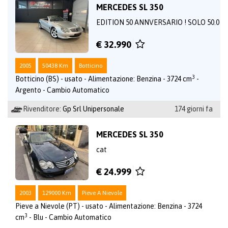
MERCEDES SL 350
EDITION 50 ANNVERSARIO ! SOLO 50.0
€ 32.990
2005
50438 Km
Botticino
3
Botticino (BS) - usato - Alimentazione: Benzina - 3724 cm
-
Argento - Cambio Automatico
Rivenditore:
Gp Srl Unipersonale
174 giorni fa
MERCEDES SL 350
cat
€ 24.999
2003
129000 Km
Pieve A Nievole
Pieve a Nievole (PT) - usato - Alimentazione: Benzina - 3724
3
cm
- Blu - Cambio Automatico