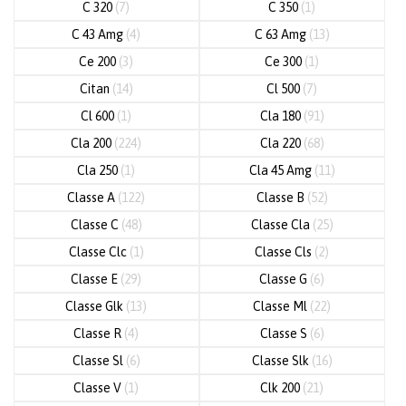
C 320
(7)
C 350
(1)
C 43 Amg
(4)
C 63 Amg
(13)
Ce 200
(3)
Ce 300
(1)
Citan
(14)
Cl 500
(7)
Cl 600
(1)
Cla 180
(91)
Cla 200
(224)
Cla 220
(68)
Cla 250
(1)
Cla 45 Amg
(11)
Classe A
(122)
Classe B
(52)
Classe C
(48)
Classe Cla
(25)
Classe Clc
(1)
Classe Cls
(2)
Classe E
(29)
Classe G
(6)
Classe Glk
(13)
Classe Ml
(22)
Classe R
(4)
Classe S
(6)
Classe Sl
(6)
Classe Slk
(16)
Classe V
(1)
Clk 200
(21)