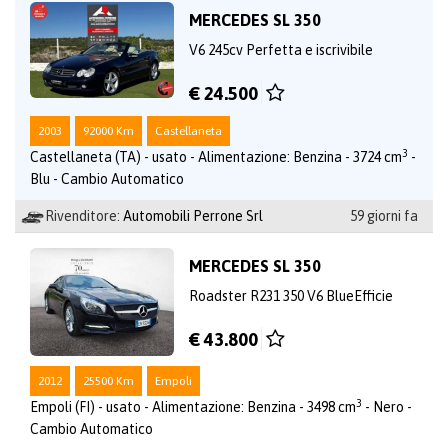
MERCEDES SL 350
V6 245cv Perfetta e iscrivibile
€ 24.500
2003
92000 Km
Castellaneta
3
Castellaneta (TA) - usato - Alimentazione: Benzina - 3724 cm
-
Blu - Cambio Automatico
Rivenditore:
Automobili Perrone Srl
59 giorni fa
MERCEDES SL 350
Roadster R231 350 V6 BlueEfficie
€ 43.800
2012
25500 Km
Empoli
3
Empoli (FI) - usato - Alimentazione: Benzina - 3498 cm
- Nero -
Cambio Automatico