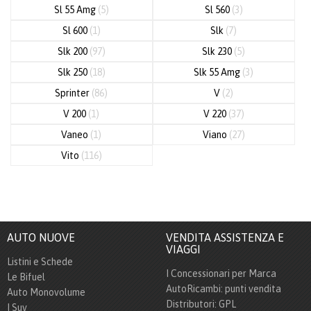
Sl 55 Amg
(5)
Sl 560
(3)
Sl 600
(1)
Slk
(7)
Slk 200
(97)
Slk 230
(5)
Slk 250
(18)
Slk 55 Amg
(3)
Sprinter
(86)
V
(2)
V 200
(1)
V 220
(37)
Vaneo
(1)
Viano
(27)
Vito
(116)
AUTO NUOVE
VENDITA ASSISTENZA E
VIAGGI
Listini e Schede
I Concessionari per Marca
Le Bifuel
AutoRicambi: punti vendita
Auto Monovolume
Distributori: GPL
I Suv