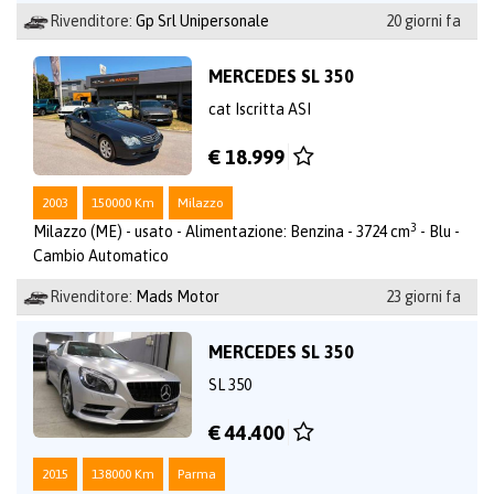
Rivenditore:
Gp Srl Unipersonale
20 giorni fa
MERCEDES SL 350
cat Iscritta ASI
€ 18.999
2003
150000 Km
Milazzo
3
Milazzo (ME) - usato - Alimentazione: Benzina - 3724 cm
- Blu -
Cambio Automatico
Rivenditore:
Mads Motor
23 giorni fa
MERCEDES SL 350
SL 350
€ 44.400
2015
138000 Km
Parma