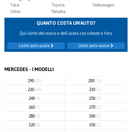
Tata
Toyota
Volkswagen
Volvo
Yamaha
QUANTO COSTA UN'AUTO?
Qui i listini del nuovo e dell'usato con schede e foto
Listini auto usate
Listini auto nuove
MERCEDES - I MODELLI
190
(21)
200
(35)
220
(69)
230
(1)
240
(4)
250
(9)
260
(1)
270
(1)
280
(7)
300
(5)
320
(4)
350
(1)