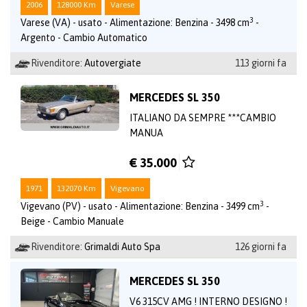
2006
128000 Km
Varese
3
Varese (VA) - usato - Alimentazione: Benzina - 3498 cm
-
Argento - Cambio Automatico
Rivenditore:
Autovergiate
113 giorni fa
MERCEDES SL 350
ITALIANO DA SEMPRE ***CAMBIO
MANUA
€ 35.000
1971
132070 Km
Vigevano
3
Vigevano (PV) - usato - Alimentazione: Benzina - 3499 cm
-
Beige - Cambio Manuale
Rivenditore:
Grimaldi Auto Spa
126 giorni fa
MERCEDES SL 350
V6 315CV AMG ! INTERNO DESIGNO !