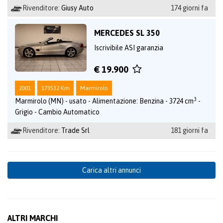
Rivenditore:
Giusy Auto
174 giorni fa
MERCEDES SL 350
Iscrivibile ASI garanzia
€ 19.900
2001
173532 Km
Marmirolo
3
Marmirolo (MN) - usato - Alimentazione: Benzina - 3724 cm
-
Grigio - Cambio Automatico
Rivenditore:
Trade Srl
181 giorni fa
Carica altri annunci
ALTRI MARCHI