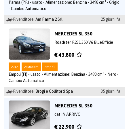
3
Parma (PR) - usato - Alimentazione: Benzina - 3498 cm
- Grigio
- Cambio Automatico
Rivenditore:
Am Parma 2 Srl
25 giorni fa
MERCEDES SL 350
Roadster R231 350 V6 BlueEfficie
€ 43.800
2012
25500 Km
Empoli
3
Empoli (FI) - usato - Alimentazione: Benzina - 3498 cm
- Nero -
Cambio Automatico
Rivenditore:
Brogi e Collitorti Spa
35 giorni fa
MERCEDES SL 350
cat IN ARRIVO
€ 22.900