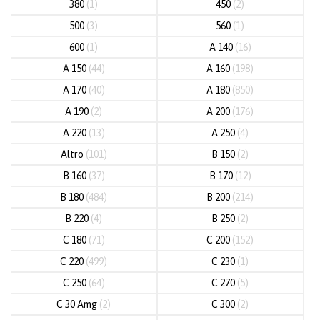
380
(1)
450
(2)
500
(3)
560
(1)
600
(1)
A 140
(16)
A 150
(44)
A 160
(198)
A 170
(40)
A 180
(850)
A 190
(2)
A 200
(176)
A 220
(13)
A 250
(4)
Altro
(101)
B 150
(2)
B 160
(37)
B 170
(12)
B 180
(484)
B 200
(214)
B 220
(4)
B 250
(2)
C 180
(71)
C 200
(152)
C 220
(499)
C 230
(1)
C 250
(64)
C 270
(5)
C 30 Amg
(2)
C 300
(2)