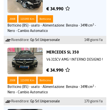
€ 34.990
2008
115093 Km
Botticino
3
Botticino (BS) - usato - Alimentazione: Benzina - 3498 cm
-
Nero - Cambio Automatico
Rivenditore:
Gp Srl Unipersonale
148 giorni fa
MERCEDES SL 350
V6 315CV AMG ! INTERNO DESIGNO !
€ 34.990
2008
115093 Km
Botticino
3
Botticino (BS) - usato - Alimentazione: Benzina - 3498 cm
-
Nero - Cambio Automatico
Rivenditore:
Gp Srl Unipersonale
170 giorni fa