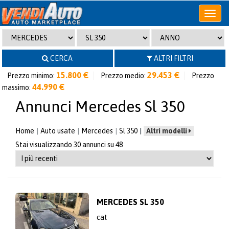
Apri
o
chiudi
menu
CERCA
ALTRI FILTRI
15.800 €
29.453 €
Prezzo minimo:
Prezzo medio:
Prezzo
44.990 €
massimo:
Annunci Mercedes Sl 350
Home
Auto usate
Mercedes
Sl 350
Altri modelli
Stai visualizzando 30 annunci su 48
MERCEDES SL 350
cat