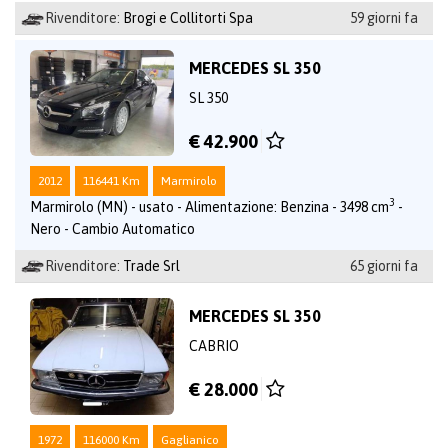
Rivenditore:
Brogi e Collitorti Spa
59 giorni fa
MERCEDES SL 350
SL 350
€ 42.900
2012
116441 Km
Marmirolo
3
Marmirolo (MN) - usato - Alimentazione: Benzina - 3498 cm
-
Nero - Cambio Automatico
Rivenditore:
Trade Srl
65 giorni fa
MERCEDES SL 350
CABRIO
€ 28.000
1972
116000 Km
Gaglianico