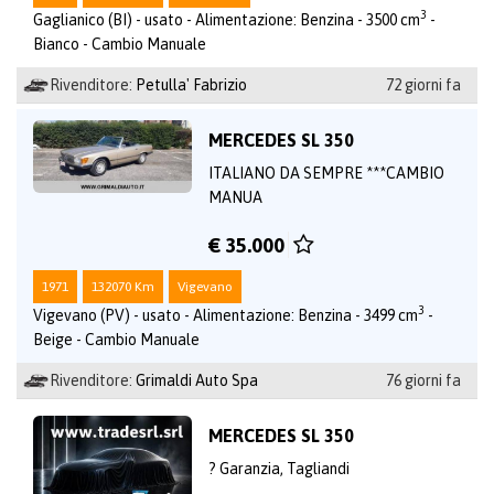
3
Gaglianico (BI) - usato - Alimentazione: Benzina - 3500 cm
-
Bianco - Cambio Manuale
Rivenditore:
Petulla' Fabrizio
72 giorni fa
MERCEDES SL 350
ITALIANO DA SEMPRE ***CAMBIO
MANUA
€ 35.000
1971
132070 Km
Vigevano
3
Vigevano (PV) - usato - Alimentazione: Benzina - 3499 cm
-
Beige - Cambio Manuale
Rivenditore:
Grimaldi Auto Spa
76 giorni fa
MERCEDES SL 350
? Garanzia, Tagliandi