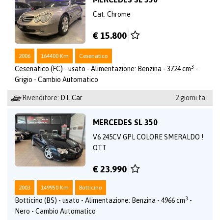
Cat. Chrome
€ 15.800
2006
164400 Km
Cesenatico
3
Cesenatico (FC) - usato - Alimentazione: Benzina - 3724 cm
-
Grigio - Cambio Automatico
Rivenditore:
D.l. Car
2 giorni fa
MERCEDES SL 350
V6 245CV GPL COLORE SMERALDO !
OTT
€ 23.990
2003
149950 Km
Botticino
3
Botticino (BS) - usato - Alimentazione: Benzina - 4966 cm
-
Nero - Cambio Automatico