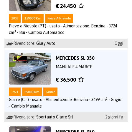
€ 24.450
2003
129000 Km
Pieve A Nievole
Pieve a Nievole (PT) - usato - Alimentazione: Benzina - 3724
3
cm
- Blu - Cambio Automatico
Rivenditore:
Giusy Auto
Oggi
MERCEDES SL 350
MANUALE 4 MARCE
€ 36.500
1971
89000 Km
Giarre
3
Giarre (CT) - usato - Alimentazione: Benzina - 3499 cm
- Grigio
- Cambio Manuale
Rivenditore:
Sportauto Giarre Srl
2 giorni fa
MERCEDES SL 350