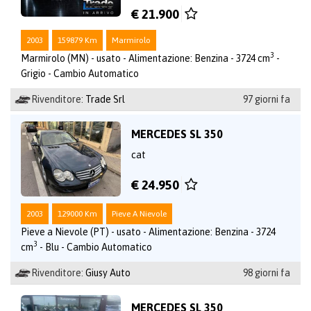
€ 21.900
2003
159879 Km
Marmirolo
3
Marmirolo (MN) - usato - Alimentazione: Benzina - 3724 cm
-
Grigio - Cambio Automatico
Rivenditore:
Trade Srl
97 giorni fa
MERCEDES SL 350
cat
€ 24.950
2003
129000 Km
Pieve A Nievole
Pieve a Nievole (PT) - usato - Alimentazione: Benzina - 3724
3
cm
- Blu - Cambio Automatico
Rivenditore:
Giusy Auto
98 giorni fa
MERCEDES SL 350