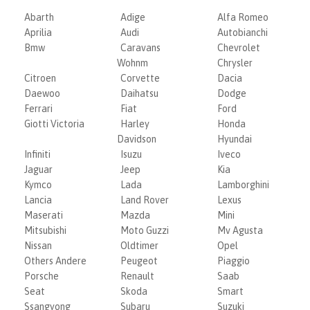
Abarth
Adige
Alfa Romeo
Aprilia
Audi
Autobianchi
Bmw
Caravans
Chevrolet
Wohnm
Chrysler
Citroen
Corvette
Dacia
Daewoo
Daihatsu
Dodge
Ferrari
Fiat
Ford
Giotti Victoria
Harley
Honda
Davidson
Hyundai
Infiniti
Isuzu
Iveco
Jaguar
Jeep
Kia
Kymco
Lada
Lamborghini
Lancia
Land Rover
Lexus
Maserati
Mazda
Mini
Mitsubishi
Moto Guzzi
Mv Agusta
Nissan
Oldtimer
Opel
Others Andere
Peugeot
Piaggio
Porsche
Renault
Saab
Seat
Skoda
Smart
Ssangyong
Subaru
Suzuki