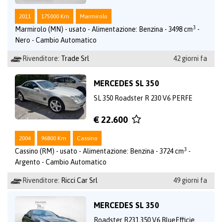
2011
175000 Km
Marmirolo
3
Marmirolo (MN) - usato - Alimentazione: Benzina - 3498 cm
-
Nero - Cambio Automatico
Rivenditore:
Trade Srl
42 giorni fa
MERCEDES SL 350
SL 350 Roadster R 230 V6 PERFE
€ 22.600
2004
96800 Km
Cassino
3
Cassino (RM) - usato - Alimentazione: Benzina - 3724 cm
-
Argento - Cambio Automatico
Rivenditore:
Ricci Car Srl
49 giorni fa
MERCEDES SL 350
Roadster R231 350 V6 BlueEfficie