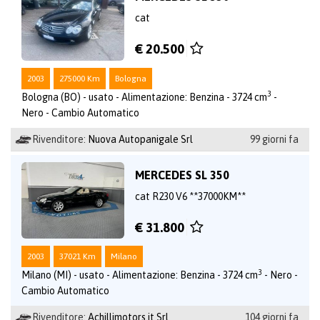
cat
€ 20.500
2003
275000 Km
Bologna
3
Bologna (BO) - usato - Alimentazione: Benzina - 3724 cm
-
Nero - Cambio Automatico
Rivenditore:
Nuova Autopanigale Srl
99 giorni fa
MERCEDES SL 350
cat R230 V6 **37000KM**
€ 31.800
2003
37021 Km
Milano
3
Milano (MI) - usato - Alimentazione: Benzina - 3724 cm
- Nero -
Cambio Automatico
Rivenditore:
Achillimotors.it Srl
104 giorni fa