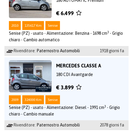
180 AUTOMATIC Premium
€ 6.499
2010
135617 Km
Senise
3
Senise (PZ) - usato - Alimentazione: Benzina - 1698 cm
- Grigio
chiaro - Cambio automatico
Rivenditore:
Paternostro Automobili
1918 giorni fa
MERCEDES CLASSE A
180 CDI Avantgarde
€ 3.899
2009
324000 Km
Senise
3
Senise (PZ) - usato - Alimentazione: Diesel - 1991 cm
- Grigio
chiaro - Cambio manuale
Rivenditore:
Paternostro Automobili
2078 giorni fa