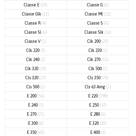
Classe E
(29)
Classe G
(6)
Classe Glk
(13)
Classe Ml
(22)
Classe R
(4)
Classe S
(6)
Classe Sl
(6)
Classe Slk
(16)
Classe V
(1)
Clk 200
(21)
Clk 220
(5)
Clk 230
(3)
Clk 240
(3)
Clk 270
(12)
Clk 320
(10)
Clk 500
(1)
Cls 320
(17)
Cls 350
(74)
Cls 500
(1)
Cls 63 Amg
(3)
E 200
(56)
E 220
(398)
E 240
(3)
E 250
(47)
E 270
(21)
E 280
(6)
E 300
(6)
E 320
(20)
E 350
(45)
E 400
(3)