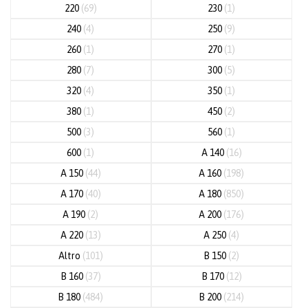
220
(69)
230
(1)
240
(4)
250
(9)
260
(1)
270
(1)
280
(7)
300
(5)
320
(4)
350
(1)
380
(1)
450
(2)
500
(3)
560
(1)
600
(1)
A 140
(16)
A 150
(44)
A 160
(198)
A 170
(40)
A 180
(850)
A 190
(2)
A 200
(176)
A 220
(13)
A 250
(4)
Altro
(101)
B 150
(2)
B 160
(37)
B 170
(12)
B 180
(484)
B 200
(214)