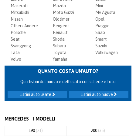
Maserati
Mazda
Mini
Mitsubishi
Moto Guzzi
Mv Agusta
Nissan
Oldtimer
Opel
Others Andere
Peugeot
Piaggio
Porsche
Renault
Saab
Seat
Skoda
Smart
Ssangyong
Subaru
Suzuki
Tata
Toyota
Volkswagen
Volvo
Yamaha
QUANTO COSTA UN'AUTO?
Qui i listini del nuovo e dell'usato con schede e foto
Listini auto usate
Listini auto nuove
MERCEDES - I MODELLI
190
(21)
200
(35)