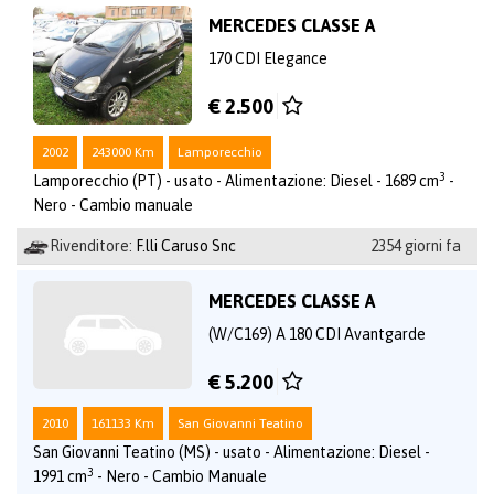
MERCEDES CLASSE A
170 CDI Elegance
€ 2.500
2002
243000 Km
Lamporecchio
3
Lamporecchio (PT) - usato - Alimentazione: Diesel - 1689 cm
-
Nero - Cambio manuale
Rivenditore:
F.lli Caruso Snc
2354 giorni fa
MERCEDES CLASSE A
(W/C169) A 180 CDI Avantgarde
€ 5.200
2010
161133 Km
San Giovanni Teatino
San Giovanni Teatino (MS) - usato - Alimentazione: Diesel -
3
1991 cm
- Nero - Cambio Manuale