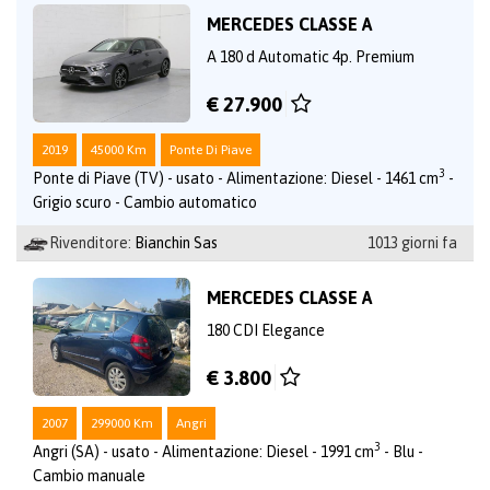
MERCEDES CLASSE A
A 180 d Automatic 4p. Premium
€ 27.900
2019
45000 Km
Ponte Di Piave
3
Ponte di Piave (TV) - usato - Alimentazione: Diesel - 1461 cm
-
Grigio scuro - Cambio automatico
Rivenditore:
Bianchin Sas
1013 giorni fa
MERCEDES CLASSE A
180 CDI Elegance
€ 3.800
2007
299000 Km
Angri
3
Angri (SA) - usato - Alimentazione: Diesel - 1991 cm
- Blu -
Cambio manuale