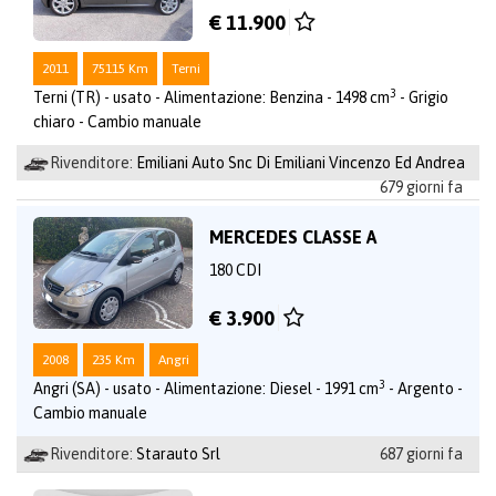
€ 11.900
2011
75115 Km
Terni
3
Terni (TR) - usato - Alimentazione: Benzina - 1498 cm
- Grigio
chiaro - Cambio manuale
Rivenditore:
Emiliani Auto Snc Di Emiliani Vincenzo Ed Andrea
679 giorni fa
MERCEDES CLASSE A
180 CDI
€ 3.900
2008
235 Km
Angri
3
Angri (SA) - usato - Alimentazione: Diesel - 1991 cm
- Argento -
Cambio manuale
Rivenditore:
Starauto Srl
687 giorni fa