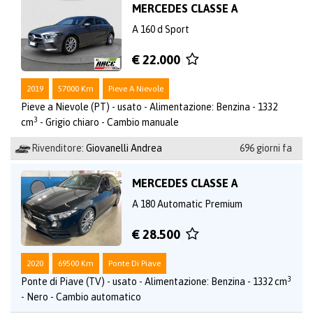
MERCEDES CLASSE A
A 160 d Sport
€ 22.000
2019
57000 Km
Pieve A Nievole
Pieve a Nievole (PT) - usato - Alimentazione: Benzina - 1332
3
cm
- Grigio chiaro - Cambio manuale
Rivenditore:
Giovanelli Andrea
696 giorni fa
MERCEDES CLASSE A
A 180 Automatic Premium
€ 28.500
2020
69500 Km
Ponte Di Piave
3
Ponte di Piave (TV) - usato - Alimentazione: Benzina - 1332 cm
- Nero - Cambio automatico