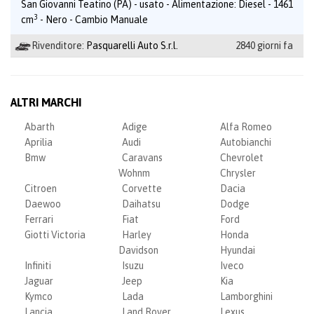
San Giovanni Teatino (PA) - usato - Alimentazione: Diesel - 1461
3
cm
- Nero - Cambio Manuale
Rivenditore:
Pasquarelli Auto S.r.l.
2840 giorni fa
ALTRI MARCHI
Abarth
Adige
Alfa Romeo
Aprilia
Audi
Autobianchi
Bmw
Caravans
Chevrolet
Wohnm
Chrysler
Citroen
Corvette
Dacia
Daewoo
Daihatsu
Dodge
Ferrari
Fiat
Ford
Giotti Victoria
Harley
Honda
Davidson
Hyundai
Infiniti
Isuzu
Iveco
Jaguar
Jeep
Kia
Kymco
Lada
Lamborghini
Lancia
Land Rover
Lexus