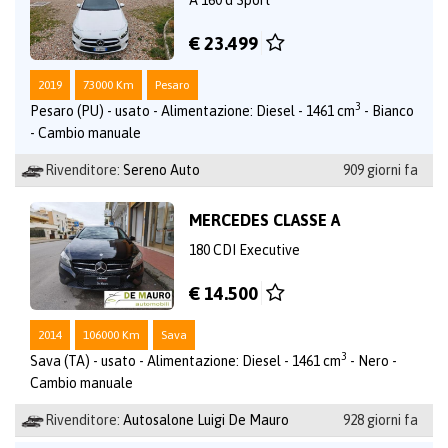
€ 23.499
2019
73000 Km
Pesaro
3
Pesaro (PU) - usato - Alimentazione: Diesel - 1461 cm
- Bianco
- Cambio manuale
Rivenditore:
Sereno Auto
909 giorni fa
MERCEDES CLASSE A
180 CDI Executive
€ 14.500
2014
106000 Km
Sava
3
Sava (TA) - usato - Alimentazione: Diesel - 1461 cm
- Nero -
Cambio manuale
Rivenditore:
Autosalone Luigi De Mauro
928 giorni fa