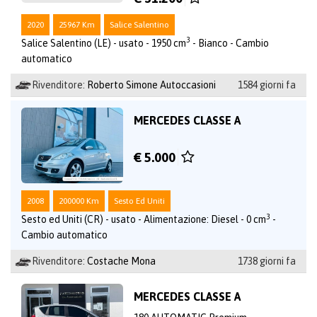
2020
25967 Km
Salice Salentino
3
Salice Salentino (LE) - usato - 1950 cm
- Bianco - Cambio
automatico
Rivenditore:
Roberto Simone Autoccasioni
1584 giorni fa
MERCEDES CLASSE A
€ 5.000
2008
200000 Km
Sesto Ed Uniti
3
Sesto ed Uniti (CR) - usato - Alimentazione: Diesel - 0 cm
-
Cambio automatico
Rivenditore:
Costache Mona
1738 giorni fa
MERCEDES CLASSE A