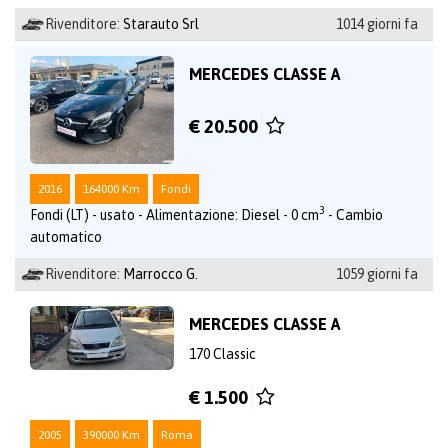
Rivenditore:
Starauto Srl
1014 giorni fa
MERCEDES CLASSE A
€ 20.500
2016
164000 Km
Fondi
3
Fondi (LT) - usato - Alimentazione: Diesel - 0 cm
- Cambio
automatico
Rivenditore:
Marrocco G.
1059 giorni fa
MERCEDES CLASSE A
170 Classic
€ 1.500
2005
390000 Km
Roma