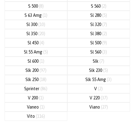
S 500
(8)
S 560
(2)
S 63 Amg
(1)
Sl 280
(5)
Sl 300
(10)
Sl 320
(7)
Sl 350
(20)
Sl 380
(2)
Sl 450
(4)
Sl 500
(9)
Sl 55 Amg
(5)
Sl 560
(3)
Sl 600
(1)
Slk
(7)
Slk 200
(97)
Slk 230
(5)
Slk 250
(18)
Slk 55 Amg
(3)
Sprinter
(86)
V
(2)
V 200
(1)
V 220
(37)
Vaneo
(1)
Viano
(27)
Vito
(116)