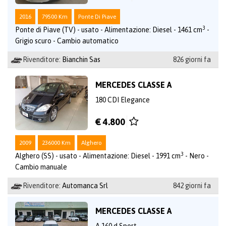
2016
79500 Km
Ponte Di Piave
3
Ponte di Piave (TV) - usato - Alimentazione: Diesel - 1461 cm
-
Grigio scuro - Cambio automatico
Rivenditore:
Bianchin Sas
826 giorni fa
MERCEDES CLASSE A
180 CDI Elegance
€ 4.800
2009
236000 Km
Alghero
3
Alghero (SS) - usato - Alimentazione: Diesel - 1991 cm
- Nero -
Cambio manuale
Rivenditore:
Automanca Srl
842 giorni fa
MERCEDES CLASSE A
A 160 d Sport