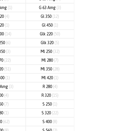
 Amg
(1)
G 63 Amg
(3)
320
(4)
Gl 350
(12)
420
(1)
Gl 450
(1)
200
(14)
Glk 220
(50)
250
(6)
Glk 320
(5)
350
(3)
Ml 250
(32)
70
(22)
Ml 280
(7)
20
(51)
Ml 350
(28)
400
(1)
Ml 420
(1)
3 Amg
(3)
R 280
(4)
00
(4)
R 320
(15)
50
(7)
S 250
(1)
80
(1)
S 320
(22)
50
(62)
S 400
(8)
00
(8)
S 560
(2)