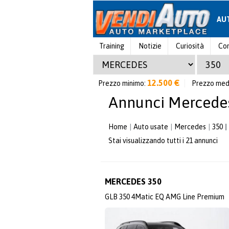
AU
Training
Notizie
Curiosità
Con
12.500 €
Prezzo minimo:
Prezzo med
Annunci Mercede
Home
Auto usate
Mercedes
350
Stai visualizzando tutti i 21 annunci
MERCEDES 350
GLB 350 4Matic EQ AMG Line Premium