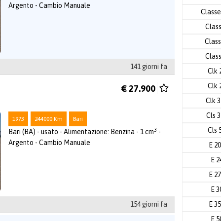
Argento - Cambio Manuale
Classe
Clas
Class
Clas
141 giorni fa
Clk 
Clk 
€ 27.900
Clk 
Cls 
1973
244000 Km
Bari
Cls 
3
Bari (BA) - usato - Alimentazione: Benzina - 1 cm
-
Argento - Cambio Manuale
E 2
E 2
E 2
E 3
154 giorni fa
E 3
E 5