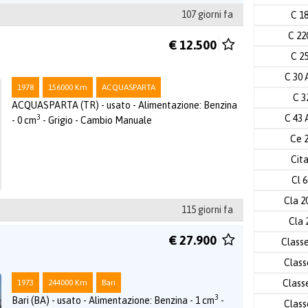
107 giorni fa
C 1
C 2
€ 12.500
C 2
C 30
1978
156000 Km
ACQUASPARTA
C 3
ACQUASPARTA (TR) - usato - Alimentazione: Benzina
C 43
3
- 0 cm
- Grigio - Cambio Manuale
Ce 
Cit
Cl 
Cla 2
115 giorni fa
Cla 
€ 27.900
Class
Class
1973
244000 Km
Bari
Class
3
Bari (BA) - usato - Alimentazione: Benzina - 1 cm
-
Class