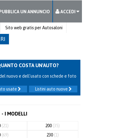
PUBBLICA UN ANNUNCIO
ACCEDI
Sito web gratis per Autosaloni
TRI
QUANTO COSTA UN'AUTO?
ni del nuovo e dell'usato con schede e foto
auto usate
Listini auto nuove
- I MODELLI
0
(21)
200
(35)
0
(69)
230
(1)