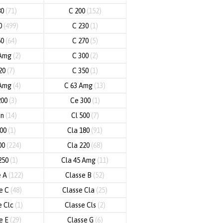
80
(71)
C 200
(152)
20
(499)
C 230
(1)
50
(64)
C 270
(5)
 Amg
(2)
C 300
(2)
20
(7)
C 350
(1)
 Amg
(4)
C 63 Amg
(13)
200
(3)
Ce 300
(1)
an
(14)
Cl 500
(7)
600
(1)
Cla 180
(91)
00
(224)
Cla 220
(68)
250
(1)
Cla 45 Amg
(11)
e A
(122)
Classe B
(52)
e C
(48)
Classe Cla
(25)
e Clc
(1)
Classe Cls
(2)
e E
(29)
Classe G
(6)