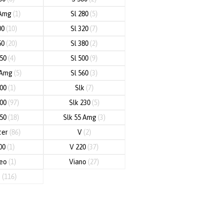
 Amg
(1)
Sl 280
(5)
00
(10)
Sl 320
(7)
50
(20)
Sl 380
(2)
450
(4)
Sl 500
(9)
 Amg
(5)
Sl 560
(3)
600
(1)
Slk
(7)
200
(97)
Slk 230
(5)
250
(18)
Slk 55 Amg
(3)
ter
(86)
V
(2)
00
(1)
V 220
(37)
neo
(1)
Viano
(27)
o
(116)