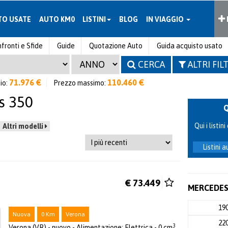
TO USATE
AUTO KM0
LISTINI
BLOG
IN VIAGGIO
fronti e Sfide
Guide
Quotazione Auto
Guida acquisto usato
CERCA
ALTRI FIL
71.976 €
110.460 €
io:
Prezzo massimo:
s 350
Qui i listi
Altri modelli
Listini 
€ 73.449
MERCEDES 
19
Nuova
0 Km
Verona
22
3
Verona (VR) - nuovo - Alimentazione: Elettrica - 0 cm