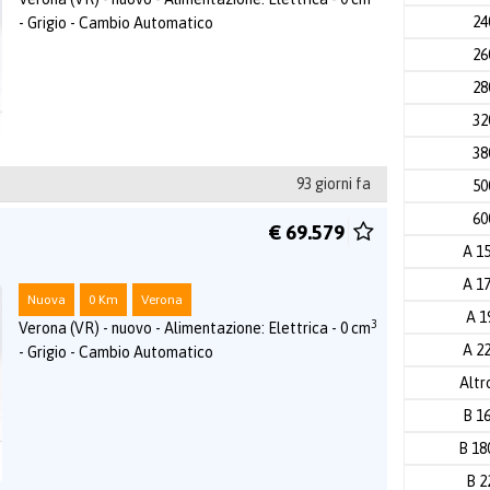
2
- Grigio - Cambio Automatico
2
2
3
3
93 giorni fa
5
6
€ 69.579
A 1
A 1
Nuova
0 Km
Verona
A 1
3
Verona (VR) - nuovo - Alimentazione: Elettrica - 0 cm
A 2
- Grigio - Cambio Automatico
Altr
B 1
B 1
B 2