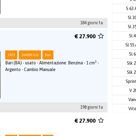
S 63
Sl 3
184 giorni fa
Sl 3
€ 27.900
Sl 
Sl 55
Sl 
1973
244000 Km
Bari
3
Bari (BA) - usato - Alimentazione: Benzina - 1 cm
-
Slk 
Argento - Cambio Manuale
Slk 
Sprin
V 2
Va
198 giorni fa
Vit
€ 27.900