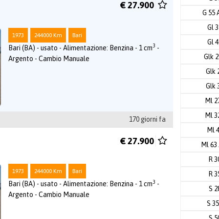
€ 27.900
G 55
Gl 
1973
244000 Km
Bari
Gl 
3
Bari (BA) - usato - Alimentazione: Benzina - 1 cm
-
Glk 
Argento - Cambio Manuale
Glk 
Glk 
Ml 2
Ml 3
170 giorni fa
Ml 
€ 27.900
Ml 6
R 3
1973
244000 Km
Bari
R 3
3
Bari (BA) - usato - Alimentazione: Benzina - 1 cm
-
S 2
Argento - Cambio Manuale
S 3
S 5