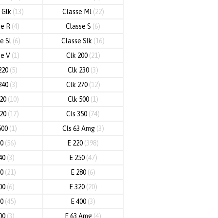
 Glk
(13)
Classe Ml
(22)
se R
(4)
Classe S
(6)
e Sl
(6)
Classe Slk
(16)
se V
(1)
Clk 200
(21)
220
(5)
Clk 230
(3)
240
(3)
Clk 270
(12)
320
(10)
Clk 500
(1)
320
(17)
Cls 350
(74)
500
(1)
Cls 63 Amg
(3)
00
(56)
E 220
(398)
40
(3)
E 250
(47)
70
(21)
E 280
(6)
00
(6)
E 320
(20)
50
(45)
E 400
(3)
00
(3)
E 63 Amg
(4)