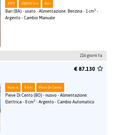
1973
244000 Km
Bari
3
Bari (BA) - usato - Alimentazione: Benzina - 1 cm
-
Argento - Cambio Manuale
216 giorni fa
€ 87.130
Nuova
0 Km
Pieve Di Cento
Pieve Di Cento (BO) - nuovo - Alimentazione:
3
Elettrica - 0 cm
- Argento - Cambio Automatico