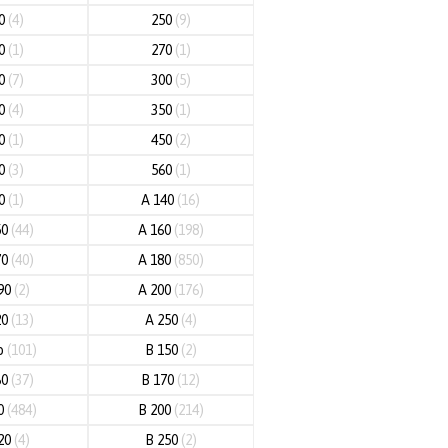
40
(4)
250
(9)
60
(1)
270
(1)
80
(7)
300
(5)
20
(4)
350
(1)
80
(1)
450
(2)
00
(3)
560
(1)
00
(1)
A 140
(16)
50
(44)
A 160
(198)
70
(40)
A 180
(850)
90
(2)
A 200
(176)
20
(13)
A 250
(4)
o
(101)
B 150
(2)
60
(37)
B 170
(12)
80
(484)
B 200
(214)
20
(4)
B 250
(2)