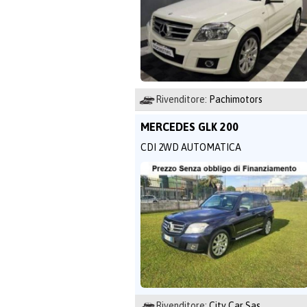
Rivenditore:
Pachimotors
MERCEDES GLK 200
CDI 2WD AUTOMATICA
Rivenditore:
City Car Sas