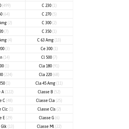
20
(499)
C 230
(1)
50
(64)
C 270
(5)
 Amg
(2)
C 300
(2)
20
(7)
C 350
(1)
 Amg
(4)
C 63 Amg
(13)
200
(3)
Ce 300
(1)
an
(14)
Cl 500
(7)
600
(1)
Cla 180
(91)
00
(224)
Cla 220
(68)
250
(1)
Cla 45 Amg
(11)
e A
(122)
Classe B
(52)
e C
(48)
Classe Cla
(25)
e Clc
(1)
Classe Cls
(2)
e E
(29)
Classe G
(6)
 Glk
(13)
Classe Ml
(22)