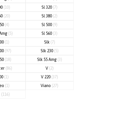
00
(10)
Sl 320
(7)
50
(20)
Sl 380
(2)
450
(4)
Sl 500
(9)
 Amg
(5)
Sl 560
(3)
600
(1)
Slk
(7)
200
(97)
Slk 230
(5)
250
(18)
Slk 55 Amg
(3)
ter
(86)
V
(2)
00
(1)
V 220
(37)
neo
(1)
Viano
(27)
o
(116)