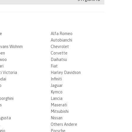
e
Alfa Romeo
Autobianchi
avans Wohnm
Chevrolet
oen
Corvette
woo
Daihatsu
ri
Fiat
i Victoria
Harley Davidson
dai
Infiniti
o
Jaguar
Kymco
orghini
Lancia
s
Maserati
Mitsubishi
gusta
Nissan
l
Others Andere
gio
Porsche