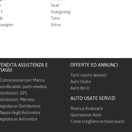
b
Seat
rt
Ssangyong
ki
Tata
kswagen
Volvo
ENDITA ASSISTENZA E
OFFERTE ED ANNUNCI
IAGGI
Tutti i nostri annunci
 Concessionari per Marca
Auto Usate
utoRicambi: punti vendita
Auto Km 0
istributori: GPL
AUTO USATE SERVIZI
istributori: Metano
egnala un Distributore
Ricerca Avanzata
appa degli Autovelox
Quotazione Auto
egnala un Autovelox
Come scegliere un buon usato