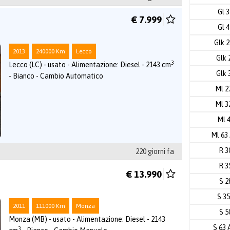
Gl 
€ 7.999
Gl 
Glk 
2013
240000 Km
Lecco
Glk 
3
Lecco (LC) - usato - Alimentazione: Diesel - 2143 cm
Glk 
- Bianco - Cambio Automatico
Ml 2
Ml 3
Ml 
Ml 6
R 3
220 giorni fa
R 3
€ 13.990
S 2
S 3
2011
111000 Km
Monza
S 5
Monza (MB) - usato - Alimentazione: Diesel - 2143
S 63
3