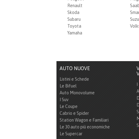
Renault
Saa
Skoda
Sma
Subaru
Suzu
Toyota
Vol
Yamaha
AUTO NUOVE
V
V
Listini e Schede
I
Le Bifuel
A
Auto Monovolume
D
I Suv
D
Le Coupe
S
Cabrio e Spider
M
Station Wagon e Familiari
S
Le 30 auto più economiche
Le Supercar