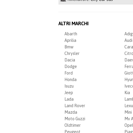
ALTRI MARCHI
Abarth
Adig
Aprilia
Audi
Bmw
Car
Chrysler
Citr
Dacia
Dae
Dodge
Ferra
Ford
Giott
Honda
Hyun
Isuzu
Ivec
Jeep
Kia
Lada
Lamb
Land Rover
Lexu
Mazda
Mini
Moto Guzzi
Mv A
Oldtimer
Ope
Peugeot
Piag