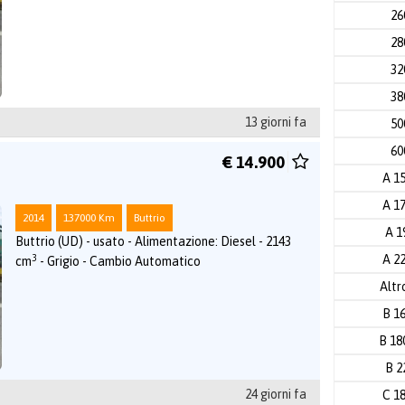
2
2
3
3
13 giorni fa
5
6
€ 14.900
A 1
A 1
2014
137000 Km
Buttrio
A 1
Buttrio (UD) - usato - Alimentazione: Diesel - 2143
3
A 2
cm
- Grigio - Cambio Automatico
Altr
B 1
B 1
B 2
24 giorni fa
C 1