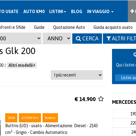
TO USATE
AUTO KM0
LISTINI
BLOG
IN VIAGGIO
fronti e Sfide
Guide
Quotazione Auto
Guida acquisto usato
CERCA
ALTRI FIL
 Glk 200
Qui i listi
00
Altri modelli
Listini 
€ 14.900
MERCEDES 
19
2014
137000 Km
Buttrio
22
Buttrio (UD) - usato - Alimentazione: Diesel - 2143
3
2
cm
- Grigio - Cambio Automatico