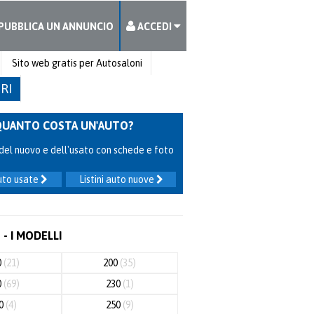
PUBBLICA UN ANNUNCIO
ACCEDI
Sito web gratis per Autosaloni
TRI
QUANTO COSTA UN'AUTO?
ni del nuovo e dell'usato con schede e foto
auto usate
Listini auto nuove
- I MODELLI
0
(21)
200
(35)
0
(69)
230
(1)
40
(4)
250
(9)