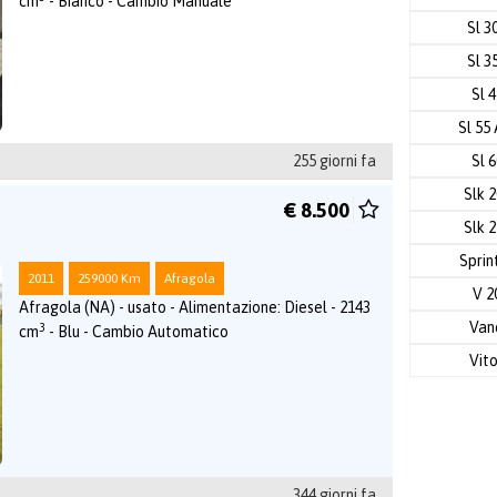
cm
- Bianco - Cambio Manuale
Sl 3
Sl 3
Sl 
Sl 55
Sl 
255 giorni fa
Slk 
€ 8.500
Slk 
Sprin
2011
259000 Km
Afragola
V 2
Afragola (NA) - usato - Alimentazione: Diesel - 2143
Va
3
cm
- Blu - Cambio Automatico
Vit
344 giorni fa