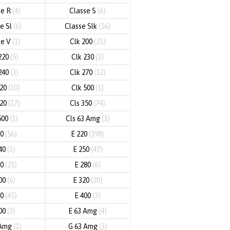
se R
(4)
Classe S
(6)
e Sl
(6)
Classe Slk
(16)
se V
(1)
Clk 200
(21)
220
(5)
Clk 230
(3)
240
(3)
Clk 270
(12)
320
(10)
Clk 500
(1)
320
(17)
Cls 350
(74)
500
(1)
Cls 63 Amg
(3)
00
(56)
E 220
(398)
40
(3)
E 250
(47)
70
(21)
E 280
(6)
00
(6)
E 320
(20)
50
(45)
E 400
(3)
00
(3)
E 63 Amg
(4)
 Amg
(1)
G 63 Amg
(3)