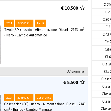
C 2
€ 10.500
C 2
C 30
2011
245000 Km
Tivoli
C 3
3
Tivoli (RM) - usato - Alimentazione: Diesel - 2143 cm
C 43
- Nero - Cambio Automatico
Ce 
Cit
Cl 
Cla 2
37 giorni fa
Cla 
Class
€ 8.500
Class
Class
2014
228600 Km
Cesenatico
Class
Cesenatico (FC) - usato - Alimentazione: Diesel - 2143
Classe
3
cm
- Bianco - Cambio Manuale