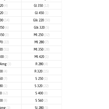
320
(4)
Gl 350
(12)
420
(1)
Gl 450
(1)
200
(14)
Glk 220
(50)
250
(6)
Glk 320
(5)
350
(3)
Ml 250
(32)
70
(22)
Ml 280
(7)
20
(51)
Ml 350
(28)
400
(1)
Ml 420
(1)
3 Amg
(3)
R 280
(4)
00
(4)
R 320
(15)
50
(7)
S 250
(1)
80
(1)
S 320
(22)
50
(62)
S 400
(8)
00
(8)
S 560
(2)
 Amg
(1)
Sl 280
(5)