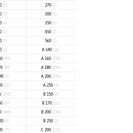
60
(1)
270
(1)
80
(7)
300
(5)
20
(4)
350
(1)
80
(1)
450
(2)
00
(3)
560
(1)
00
(1)
A 140
(16)
50
(44)
A 160
(198)
70
(40)
A 180
(850)
90
(2)
A 200
(176)
20
(13)
A 250
(4)
o
(101)
B 150
(2)
60
(37)
B 170
(12)
80
(484)
B 200
(214)
20
(4)
B 250
(2)
80
(71)
C 200
(152)