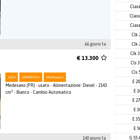
Clas
Class
Clas
Clk 
Clk 
66 giorni fa
Clk 
€ 13.300
Cls 
Cls 
2014
149900 Km
Medesano
E 2
Medesano (PR) - usato - Alimentazione: Diesel - 2143
E 2
3
cm
- Bianco - Cambio Automatico
E 2
E 3
E 3
E 5
G 55
140 giorni fa